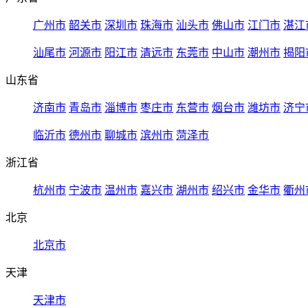
广州市
韶关市
深圳市
珠海市
汕头市
佛山市
江门市
湛江
汕尾市
河源市
阳江市
清远市
东莞市
中山市
潮州市
揭阳
山东省
济南市
青岛市
淄博市
枣庄市
东营市
烟台市
潍坊市
济宁
临沂市
德州市
聊城市
滨州市
菏泽市
浙江省
杭州市
宁波市
温州市
嘉兴市
湖州市
绍兴市
金华市
衢州
北京
北京市
天津
天津市