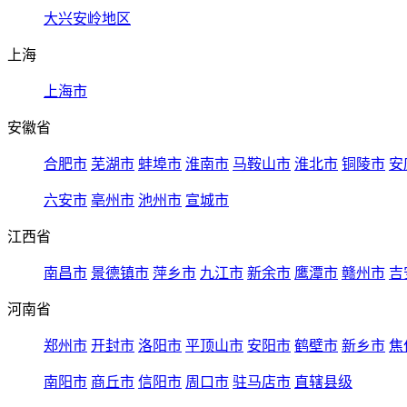
大兴安岭地区
上海
上海市
安徽省
合肥市
芜湖市
蚌埠市
淮南市
马鞍山市
淮北市
铜陵市
安
六安市
亳州市
池州市
宣城市
江西省
南昌市
景德镇市
萍乡市
九江市
新余市
鹰潭市
赣州市
吉
河南省
郑州市
开封市
洛阳市
平顶山市
安阳市
鹤壁市
新乡市
焦
南阳市
商丘市
信阳市
周口市
驻马店市
直辖县级