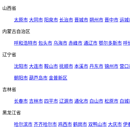
山西省
太原市
大同市
阳泉市
长治市
晋城市
朔州市
晋中市
运城
内蒙古自治区
呼和浩特市
包头市
乌海市
赤峰市
通辽市
鄂尔多斯市
呼
辽宁省
沈阳市
大连市
鞍山市
抚顺市
本溪市
丹东市
锦州市
营口
朝阳市
葫芦岛市
金普新区
吉林省
长春市
吉林市
四平市
辽源市
通化市
白山市
松原市
白城
黑龙江省
哈尔滨市
齐齐哈尔市
鸡西市
鹤岗市
双鸭山市
大庆市
伊