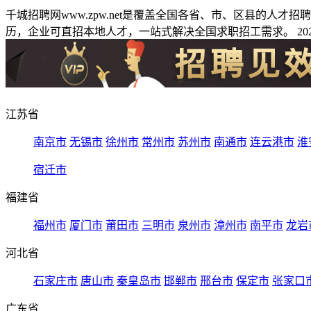
千城招聘网www.zpw.net是覆盖全国各省、市、区县的人
历，企业可直招本地人才，一站式解决全国求职招工需求。 2026
江苏省
南京市
无锡市
徐州市
常州市
苏州市
南通市
连云港市
淮
宿迁市
福建省
福州市
厦门市
莆田市
三明市
泉州市
漳州市
南平市
龙岩
河北省
石家庄市
唐山市
秦皇岛市
邯郸市
邢台市
保定市
张家口
广东省