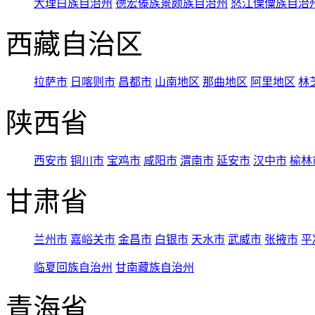
大理白族自治州
德宏傣族景颇族自治州
怒江傈僳族自治
西藏自治区
拉萨市
日喀则市
昌都市
山南地区
那曲地区
阿里地区
林
陕西省
西安市
铜川市
宝鸡市
咸阳市
渭南市
延安市
汉中市
榆林
甘肃省
兰州市
嘉峪关市
金昌市
白银市
天水市
武威市
张掖市
平
临夏回族自治州
甘南藏族自治州
青海省