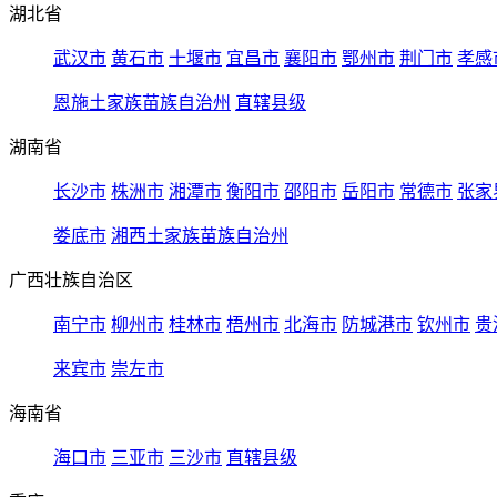
湖北省
武汉市
黄石市
十堰市
宜昌市
襄阳市
鄂州市
荆门市
孝感
恩施土家族苗族自治州
直辖县级
湖南省
长沙市
株洲市
湘潭市
衡阳市
邵阳市
岳阳市
常德市
张家
娄底市
湘西土家族苗族自治州
广西壮族自治区
南宁市
柳州市
桂林市
梧州市
北海市
防城港市
钦州市
贵
来宾市
崇左市
海南省
海口市
三亚市
三沙市
直辖县级