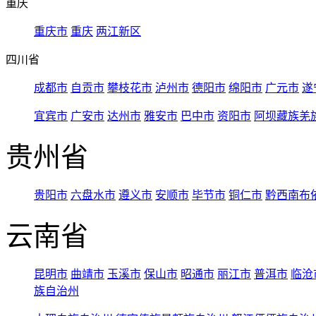
重庆
重庆市
重庆
两江新区
四川省
成都市
自贡市
攀枝花市
泸州市
德阳市
绵阳市
广元市
遂
宜宾市
广安市
达州市
雅安市
巴中市
资阳市
阿坝藏族羌
贵州省
贵阳市
六盘水市
遵义市
安顺市
毕节市
铜仁市
黔西南布
云南省
昆明市
曲靖市
玉溪市
保山市
昭通市
丽江市
普洱市
临沧
族自治州