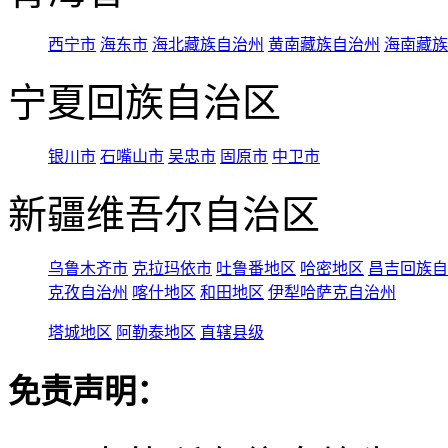
西宁市
海东市
海北藏族自治州
黄南藏族自治州
海南藏族
宁夏回族自治区
银川市
石嘴山市
吴忠市
固原市
中卫市
新疆维吾尔自治区
乌鲁木齐市
克拉玛依市
吐鲁番地区
哈密地区
昌吉回族自
克孜自治州
喀什地区
和田地区
伊犁哈萨克自治州
塔城地区
阿勒泰地区
直辖县级
免责声明：