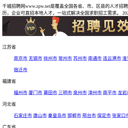
千城招聘网www.zpw.net是覆盖全国各省、市、区县的人
历，企业可直招本地人才，一站式解决全国求职招工需求。 2026
江苏省
南京市
无锡市
徐州市
常州市
苏州市
南通市
连云港市
淮
宿迁市
福建省
福州市
厦门市
莆田市
三明市
泉州市
漳州市
南平市
龙岩
河北省
石家庄市
唐山市
秦皇岛市
邯郸市
邢台市
保定市
张家口
广东省