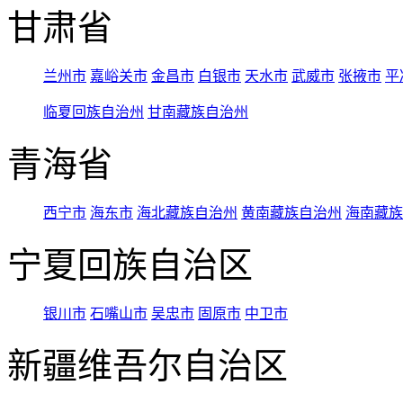
甘肃省
兰州市
嘉峪关市
金昌市
白银市
天水市
武威市
张掖市
平
临夏回族自治州
甘南藏族自治州
青海省
西宁市
海东市
海北藏族自治州
黄南藏族自治州
海南藏族
宁夏回族自治区
银川市
石嘴山市
吴忠市
固原市
中卫市
新疆维吾尔自治区