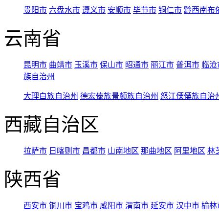
贵阳市
六盘水市
遵义市
安顺市
毕节市
铜仁市
黔西南布
云南省
昆明市
曲靖市
玉溪市
保山市
昭通市
丽江市
普洱市
临沧
族自治州
大理白族自治州
德宏傣族景颇族自治州
怒江傈僳族自治
西藏自治区
拉萨市
日喀则市
昌都市
山南地区
那曲地区
阿里地区
林
陕西省
西安市
铜川市
宝鸡市
咸阳市
渭南市
延安市
汉中市
榆林