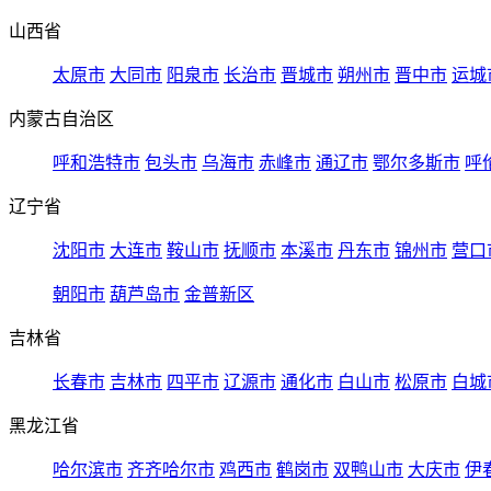
山西省
太原市
大同市
阳泉市
长治市
晋城市
朔州市
晋中市
运城
内蒙古自治区
呼和浩特市
包头市
乌海市
赤峰市
通辽市
鄂尔多斯市
呼
辽宁省
沈阳市
大连市
鞍山市
抚顺市
本溪市
丹东市
锦州市
营口
朝阳市
葫芦岛市
金普新区
吉林省
长春市
吉林市
四平市
辽源市
通化市
白山市
松原市
白城
黑龙江省
哈尔滨市
齐齐哈尔市
鸡西市
鹤岗市
双鸭山市
大庆市
伊