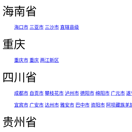
海南省
海口市
三亚市
三沙市
直辖县级
重庆
重庆市
重庆
两江新区
四川省
成都市
自贡市
攀枝花市
泸州市
德阳市
绵阳市
广元市
遂
宜宾市
广安市
达州市
雅安市
巴中市
资阳市
阿坝藏族羌
贵州省