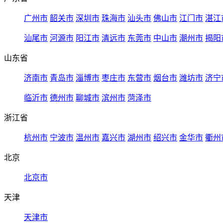
广州市
韶关市
深圳市
珠海市
汕头市
佛山市
江门市
湛江
汕尾市
河源市
阳江市
清远市
东莞市
中山市
潮州市
揭阳
山东省
济南市
青岛市
淄博市
枣庄市
东营市
烟台市
潍坊市
济宁
临沂市
德州市
聊城市
滨州市
菏泽市
浙江省
杭州市
宁波市
温州市
嘉兴市
湖州市
绍兴市
金华市
衢州
北京
北京市
天津
天津市