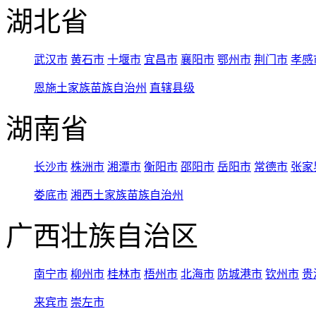
湖北省
武汉市
黄石市
十堰市
宜昌市
襄阳市
鄂州市
荆门市
孝感
恩施土家族苗族自治州
直辖县级
湖南省
长沙市
株洲市
湘潭市
衡阳市
邵阳市
岳阳市
常德市
张家
娄底市
湘西土家族苗族自治州
广西壮族自治区
南宁市
柳州市
桂林市
梧州市
北海市
防城港市
钦州市
贵
来宾市
崇左市