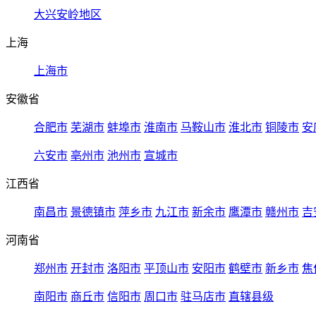
大兴安岭地区
上海
上海市
安徽省
合肥市
芜湖市
蚌埠市
淮南市
马鞍山市
淮北市
铜陵市
安
六安市
亳州市
池州市
宣城市
江西省
南昌市
景德镇市
萍乡市
九江市
新余市
鹰潭市
赣州市
吉
河南省
郑州市
开封市
洛阳市
平顶山市
安阳市
鹤壁市
新乡市
焦
南阳市
商丘市
信阳市
周口市
驻马店市
直辖县级