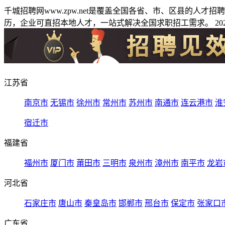
千城招聘网www.zpw.net是覆盖全国各省、市、区县的人
历，企业可直招本地人才，一站式解决全国求职招工需求。 2026
江苏省
南京市
无锡市
徐州市
常州市
苏州市
南通市
连云港市
淮
宿迁市
福建省
福州市
厦门市
莆田市
三明市
泉州市
漳州市
南平市
龙岩
河北省
石家庄市
唐山市
秦皇岛市
邯郸市
邢台市
保定市
张家口
广东省