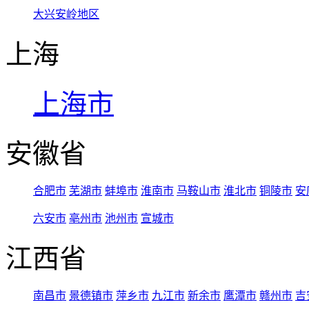
大兴安岭地区
上海
上海市
安徽省
合肥市
芜湖市
蚌埠市
淮南市
马鞍山市
淮北市
铜陵市
安
六安市
亳州市
池州市
宣城市
江西省
南昌市
景德镇市
萍乡市
九江市
新余市
鹰潭市
赣州市
吉