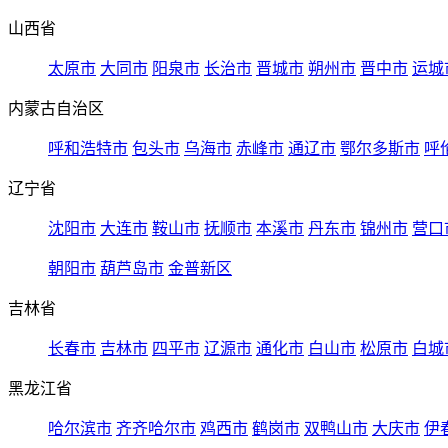
山西省
太原市
大同市
阳泉市
长治市
晋城市
朔州市
晋中市
运城
内蒙古自治区
呼和浩特市
包头市
乌海市
赤峰市
通辽市
鄂尔多斯市
呼
辽宁省
沈阳市
大连市
鞍山市
抚顺市
本溪市
丹东市
锦州市
营口
朝阳市
葫芦岛市
金普新区
吉林省
长春市
吉林市
四平市
辽源市
通化市
白山市
松原市
白城
黑龙江省
哈尔滨市
齐齐哈尔市
鸡西市
鹤岗市
双鸭山市
大庆市
伊