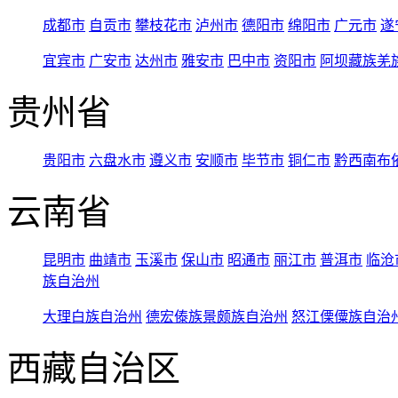
成都市
自贡市
攀枝花市
泸州市
德阳市
绵阳市
广元市
遂
宜宾市
广安市
达州市
雅安市
巴中市
资阳市
阿坝藏族羌
贵州省
贵阳市
六盘水市
遵义市
安顺市
毕节市
铜仁市
黔西南布
云南省
昆明市
曲靖市
玉溪市
保山市
昭通市
丽江市
普洱市
临沧
族自治州
大理白族自治州
德宏傣族景颇族自治州
怒江傈僳族自治
西藏自治区