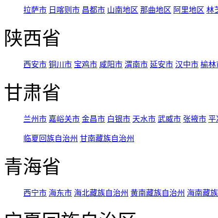
拉萨市
日喀则市
昌都市
山南地区
那曲地区
阿里地区
林
陕西省
西安市
铜川市
宝鸡市
咸阳市
渭南市
延安市
汉中市
榆林
甘肃省
兰州市
嘉峪关市
金昌市
白银市
天水市
武威市
张掖市
平
临夏回族自治州
甘南藏族自治州
青海省
西宁市
海东市
海北藏族自治州
黄南藏族自治州
海南藏族