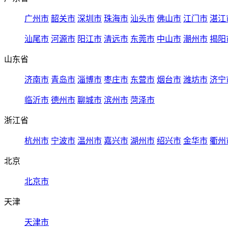
广州市
韶关市
深圳市
珠海市
汕头市
佛山市
江门市
湛江
汕尾市
河源市
阳江市
清远市
东莞市
中山市
潮州市
揭阳
山东省
济南市
青岛市
淄博市
枣庄市
东营市
烟台市
潍坊市
济宁
临沂市
德州市
聊城市
滨州市
菏泽市
浙江省
杭州市
宁波市
温州市
嘉兴市
湖州市
绍兴市
金华市
衢州
北京
北京市
天津
天津市