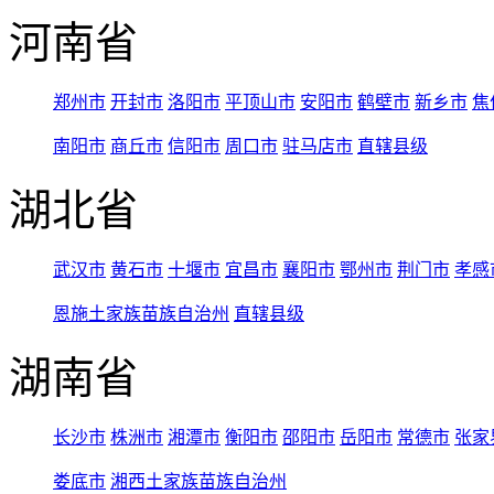
河南省
郑州市
开封市
洛阳市
平顶山市
安阳市
鹤壁市
新乡市
焦
南阳市
商丘市
信阳市
周口市
驻马店市
直辖县级
湖北省
武汉市
黄石市
十堰市
宜昌市
襄阳市
鄂州市
荆门市
孝感
恩施土家族苗族自治州
直辖县级
湖南省
长沙市
株洲市
湘潭市
衡阳市
邵阳市
岳阳市
常德市
张家
娄底市
湘西土家族苗族自治州