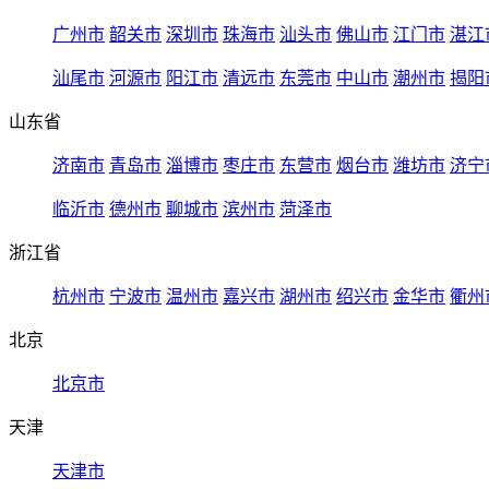
广州市
韶关市
深圳市
珠海市
汕头市
佛山市
江门市
湛江
汕尾市
河源市
阳江市
清远市
东莞市
中山市
潮州市
揭阳
山东省
济南市
青岛市
淄博市
枣庄市
东营市
烟台市
潍坊市
济宁
临沂市
德州市
聊城市
滨州市
菏泽市
浙江省
杭州市
宁波市
温州市
嘉兴市
湖州市
绍兴市
金华市
衢州
北京
北京市
天津
天津市