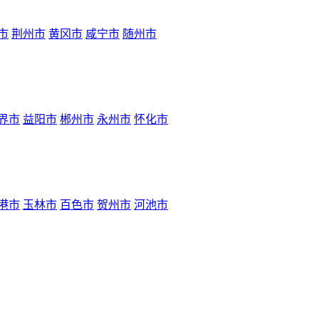
市
荆州市
黄冈市
咸宁市
随州市
界市
益阳市
郴州市
永州市
怀化市
港市
玉林市
百色市
贺州市
河池市