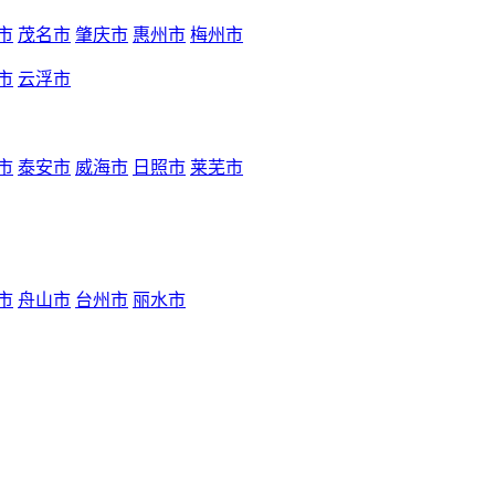
市
茂名市
肇庆市
惠州市
梅州市
市
云浮市
市
泰安市
威海市
日照市
莱芜市
市
舟山市
台州市
丽水市