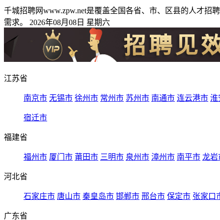
千城招聘网www.zpw.net是覆盖全国各省、市、区县的
需求。 2026年08月08日 星期六
江苏省
南京市
无锡市
徐州市
常州市
苏州市
南通市
连云港市
淮
宿迁市
福建省
福州市
厦门市
莆田市
三明市
泉州市
漳州市
南平市
龙岩
河北省
石家庄市
唐山市
秦皇岛市
邯郸市
邢台市
保定市
张家口
广东省