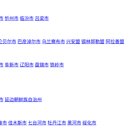
市
忻州市
临汾市
吕梁市
伦贝尔市
巴彦淖尔市
乌兰察布市
兴安盟
锡林郭勒盟
阿拉善盟
市
阜新市
辽阳市
盘锦市
铁岭市
市
延边朝鲜族自治州
春市
佳木斯市
七台河市
牡丹江市
黑河市
绥化市