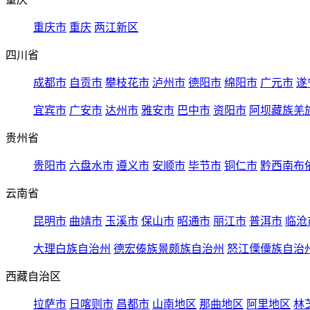
重庆市
重庆
两江新区
四川省
成都市
自贡市
攀枝花市
泸州市
德阳市
绵阳市
广元市
遂
宜宾市
广安市
达州市
雅安市
巴中市
资阳市
阿坝藏族羌
贵州省
贵阳市
六盘水市
遵义市
安顺市
毕节市
铜仁市
黔西南布
云南省
昆明市
曲靖市
玉溪市
保山市
昭通市
丽江市
普洱市
临沧
大理白族自治州
德宏傣族景颇族自治州
怒江傈僳族自治
西藏自治区
拉萨市
日喀则市
昌都市
山南地区
那曲地区
阿里地区
林