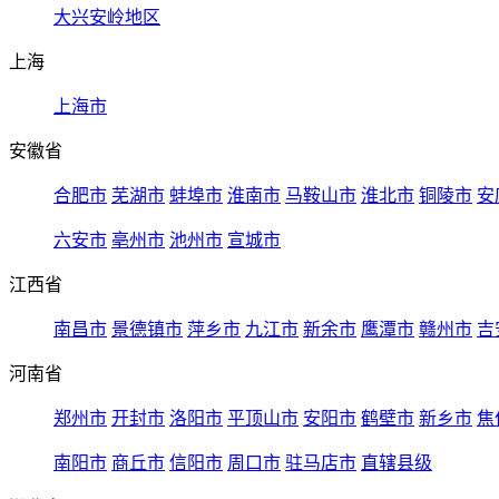
大兴安岭地区
上海
上海市
安徽省
合肥市
芜湖市
蚌埠市
淮南市
马鞍山市
淮北市
铜陵市
安
六安市
亳州市
池州市
宣城市
江西省
南昌市
景德镇市
萍乡市
九江市
新余市
鹰潭市
赣州市
吉
河南省
郑州市
开封市
洛阳市
平顶山市
安阳市
鹤壁市
新乡市
焦
南阳市
商丘市
信阳市
周口市
驻马店市
直辖县级