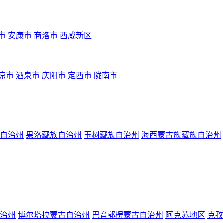
市
安康市
商洛市
西咸新区
凉市
酒泉市
庆阳市
定西市
陇南市
自治州
果洛藏族自治州
玉树藏族自治州
海西蒙古族藏族自治州
治州
博尔塔拉蒙古自治州
巴音郭楞蒙古自治州
阿克苏地区
克孜