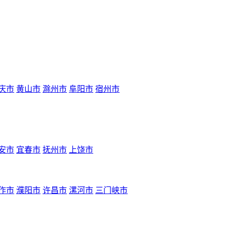
庆市
黄山市
滁州市
阜阳市
宿州市
安市
宜春市
抚州市
上饶市
作市
濮阳市
许昌市
漯河市
三门峡市