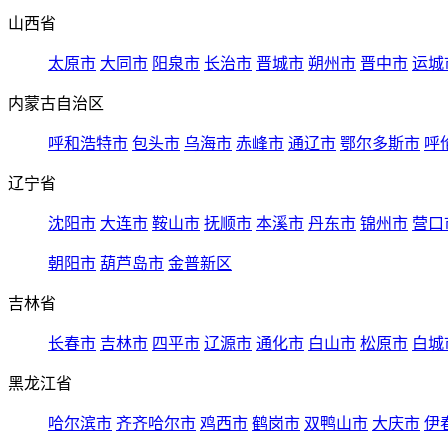
山西省
太原市
大同市
阳泉市
长治市
晋城市
朔州市
晋中市
运城
内蒙古自治区
呼和浩特市
包头市
乌海市
赤峰市
通辽市
鄂尔多斯市
呼
辽宁省
沈阳市
大连市
鞍山市
抚顺市
本溪市
丹东市
锦州市
营口
朝阳市
葫芦岛市
金普新区
吉林省
长春市
吉林市
四平市
辽源市
通化市
白山市
松原市
白城
黑龙江省
哈尔滨市
齐齐哈尔市
鸡西市
鹤岗市
双鸭山市
大庆市
伊