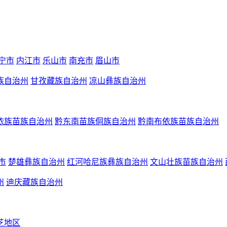
宁市
内江市
乐山市
南充市
眉山市
族自治州
甘孜藏族自治州
凉山彝族自治州
依族苗族自治州
黔东南苗族侗族自治州
黔南布依族苗族自治州
市
楚雄彝族自治州
红河哈尼族彝族自治州
文山壮族苗族自治州
州
迪庆藏族自治州
芝地区