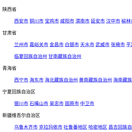
陕西省
西安市
铜川市
宝鸡市
咸阳市
渭南市
延安市
汉中市
榆林
甘肃省
兰州市
嘉峪关市
金昌市
白银市
天水市
武威市
张掖市
平
临夏回族自治州
甘南藏族自治州
青海省
西宁市
海东市
海北藏族自治州
黄南藏族自治州
海南藏族
宁夏回族自治区
银川市
石嘴山市
吴忠市
固原市
中卫市
新疆维吾尔自治区
乌鲁木齐市
克拉玛依市
吐鲁番地区
哈密地区
昌吉回族自