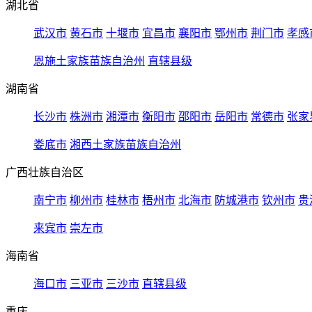
湖北省
武汉市
黄石市
十堰市
宜昌市
襄阳市
鄂州市
荆门市
孝感
恩施土家族苗族自治州
直辖县级
湖南省
长沙市
株洲市
湘潭市
衡阳市
邵阳市
岳阳市
常德市
张家
娄底市
湘西土家族苗族自治州
广西壮族自治区
南宁市
柳州市
桂林市
梧州市
北海市
防城港市
钦州市
贵
来宾市
崇左市
海南省
海口市
三亚市
三沙市
直辖县级
重庆